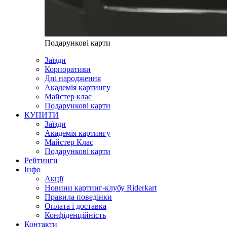
Подарункові карти
Заїзди
Корпоративи
Дні народження
Академія картингу
Майстер клас
Подарункові карти
КУПИТИ
Заїзди
Академія картингу
Майстер Клас
Подарункові карти
Рейтинги
Інфо
Акції
Новини картинг-клубу Riderkart
Правила поведінки
Оплата і доставка
Конфіденційність
Контакти