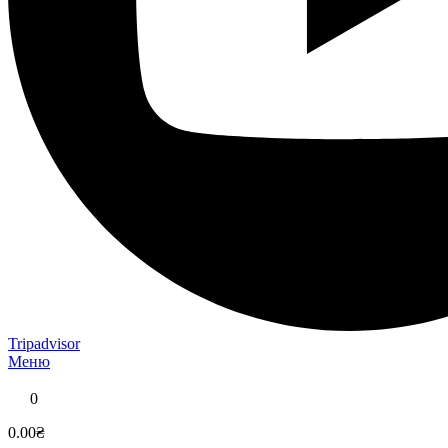
Tripadvisor
Меню
0
0.00₴