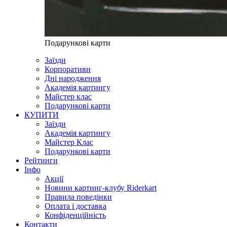
Подарункові карти
Заїзди
Корпоративи
Дні народження
Академія картингу
Майстер клас
Подарункові карти
КУПИТИ
Заїзди
Академія картингу
Майстер Клас
Подарункові карти
Рейтинги
Інфо
Акції
Новини картинг-клубу Riderkart
Правила поведінки
Оплата і доставка
Конфіденційність
Контакти