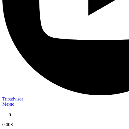
Tripadvisor
Меню
0
0.00₴