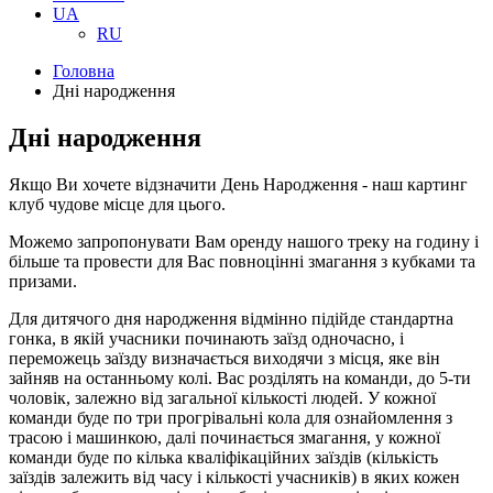
UA
RU
Головна
Дні народження
Дні народження
Якщо Ви хочете відзначити День Народження - наш картинг
клуб чудове місце для цього.
Можемо запропонувати Вам оренду нашого треку на годину і
більше та провести для Вас повноцінні змагання з кубками та
призами.
Для дитячого дня народження відмінно підійде стандартна
гонка, в якій учасники починають заїзд одночасно, і
переможець заїзду визначається виходячи з місця, яке він
зайняв на останньому колі. Вас розділять на команди, до 5-ти
чоловік, залежно від загальної кількості людей. У кожної
команди буде по три прогрівальні кола для ознайомлення з
трасою і машинкою, далі починається змагання, у кожної
команди буде по кілька кваліфікаційних заїздів (кількість
заїздів залежить від часу і кількості учасників) в яких кожен