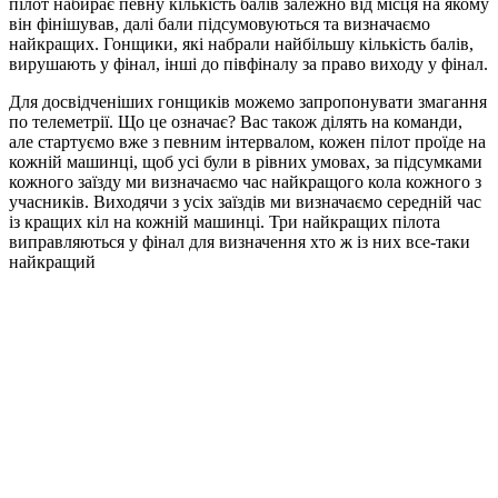
пілот набирає певну кількість балів залежно від місця на якому
він фінішував, далі бали підсумовуються та визначаємо
найкращих. Гонщики, які набрали найбільшу кількість балів,
вирушають у фінал, інші до півфіналу за право виходу у фінал.
Для досвідченіших гонщиків можемо запропонувати змагання
по телеметрії. Що це означає? Вас також ділять на команди,
але стартуємо вже з певним інтервалом, кожен пілот проїде на
кожній машинці, щоб усі були в рівних умовах, за підсумками
кожного заїзду ми визначаємо час найкращого кола кожного з
учасників. Виходячи з усіх заїздів ми визначаємо середній час
із кращих кіл на кожній машинці. Три найкращих пілота
виправляються у фінал для визначення хто ж із них все-таки
найкращий