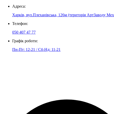
Адреса:
Харків, вул.Плеханівська, 126м (територія АртЗаводу Мех
Телефон:
050 407 47 77
Графік роботи:
Пн-Пт: 12-21 / Сб-Нд: 11-21